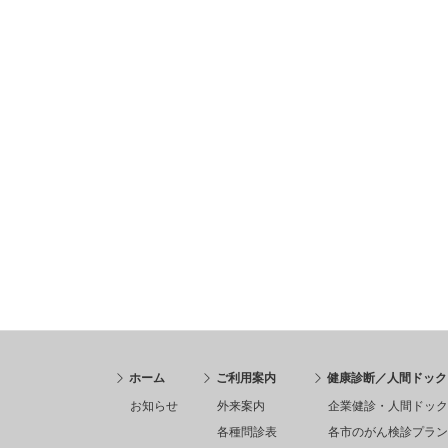
ホーム
ご利用案内
健康診断／人間ドック
お知らせ
外来案内
企業健診・人間ドック
各種問診表
各市のがん検診プラン