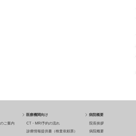
医療機関向け
病院概要
のご案内
CT・MRI予約の流れ
院長挨拶
診療情報提供書（検査依頼票）
病院概要