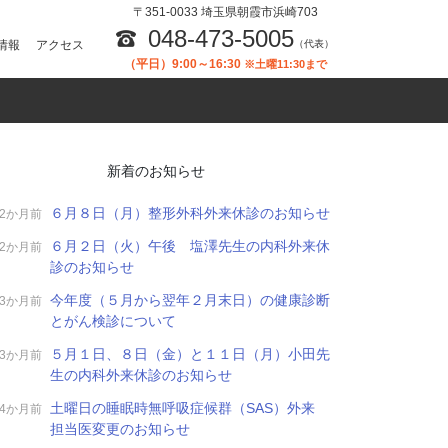
〒351-0033 埼玉県朝霞市浜崎703
048-473-5005
情報
アクセス
（代表）
（平日）9:00～16:30
※土曜11:30まで
新着のお知らせ
６月８日（月）整形外科外来休診のお知らせ
2か月前
６月２日（火）午後 塩澤先生の内科外来休
2か月前
診のお知らせ
今年度（５月から翌年２月末日）の健康診断
3か月前
とがん検診について
５月１日、８日（金）と１１日（月）小田先
3か月前
生の内科外来休診のお知らせ
土曜日の睡眠時無呼吸症候群（SAS）外来
4か月前
担当医変更のお知らせ