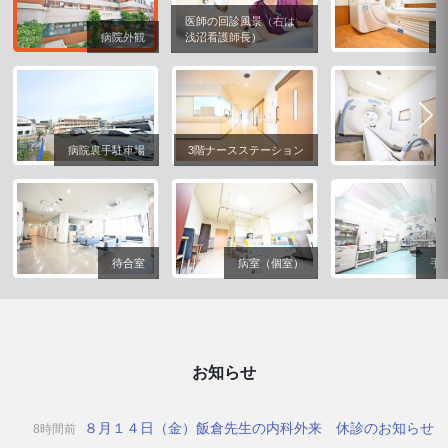
医師の回診風景（右は
病院外観
浅沼看護師長）
病院裏手駐車場
3階ナースステーション
待合室
病室（個室）
手
お知らせ
８月１４日（金）飯倉先生の内科外来 休診のお知らせ
8時間前