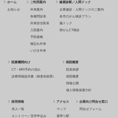
ホーム
ご利用案内
健康診断／人間ドック
お知らせ
外来案内
企業健診・人間ドックのご案内
各種問診表
各市のがん検診プラン
外来担当医表
脳ドック
入院案内
肺がんCT検診
予防接種
物忘れ外来
いびき外来
医療機関向け
病院概要
CT・MRI予約の流れ
院長挨拶
診療情報提供書（検査依頼票）
病院概要
情報公開
個人情報保護方針
採用情報
アクセス
企業向け問合せ窓口
求人一覧
マップ
問合せフォーム
エントリー／見学申込み
最寄り駅