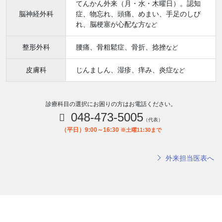
てんかん外来（月・水・木曜日）。認知
脳神経外科
症、物忘れ、頭痛、めまい、手足のしび
れ、脳梗塞が心配な方
など
整形外科
腰痛、骨粗鬆症、骨折、捻挫
など
皮膚科
じんましん、湿疹、痒み、炎症
など
診療科目の選択にお困りの方はお電話ください。
048-473-5005
（代表）
（平日）9:00～16:30
※土曜11:30まで
外来担当医表へ