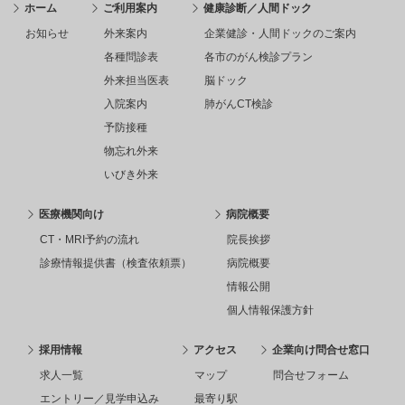
ホーム
ご利用案内
健康診断／人間ドック
お知らせ
外来案内
企業健診・人間ドックのご案内
各種問診表
各市のがん検診プラン
外来担当医表
脳ドック
入院案内
肺がんCT検診
予防接種
物忘れ外来
いびき外来
医療機関向け
病院概要
CT・MRI予約の流れ
院長挨拶
診療情報提供書（検査依頼票）
病院概要
情報公開
個人情報保護方針
採用情報
アクセス
企業向け問合せ窓口
求人一覧
マップ
問合せフォーム
エントリー／見学申込み
最寄り駅