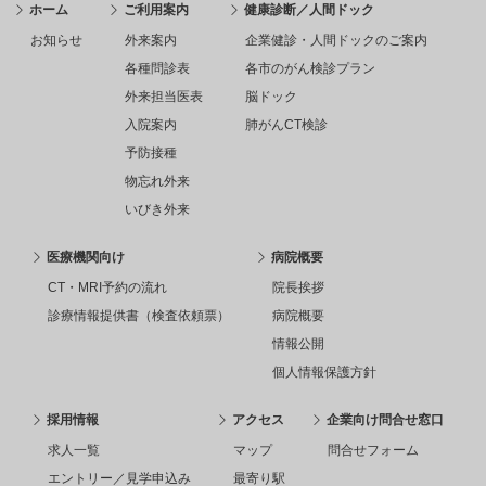
ホーム
ご利用案内
健康診断／人間ドック
お知らせ
外来案内
企業健診・人間ドックのご案内
各種問診表
各市のがん検診プラン
外来担当医表
脳ドック
入院案内
肺がんCT検診
予防接種
物忘れ外来
いびき外来
医療機関向け
病院概要
CT・MRI予約の流れ
院長挨拶
診療情報提供書（検査依頼票）
病院概要
情報公開
個人情報保護方針
採用情報
アクセス
企業向け問合せ窓口
求人一覧
マップ
問合せフォーム
エントリー／見学申込み
最寄り駅