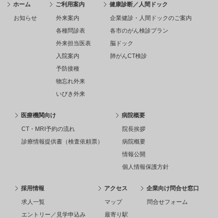
ホーム
ご利用案内
健康診断／人間ドック
お知らせ
外来案内
企業健診・人間ドックのご案内
各種問診表
各市のがん検診プラン
外来担当医表
脳ドック
入院案内
肺がんCT検診
予防接種
物忘れ外来
いびき外来
医療機関向け
病院概要
CT・MRI予約の流れ
院長挨拶
診療情報提供書（検査依頼票）
病院概要
情報公開
個人情報保護方針
採用情報
アクセス
企業向け問合せ窓口
求人一覧
マップ
問合せフォーム
エントリー／見学申込み
最寄り駅