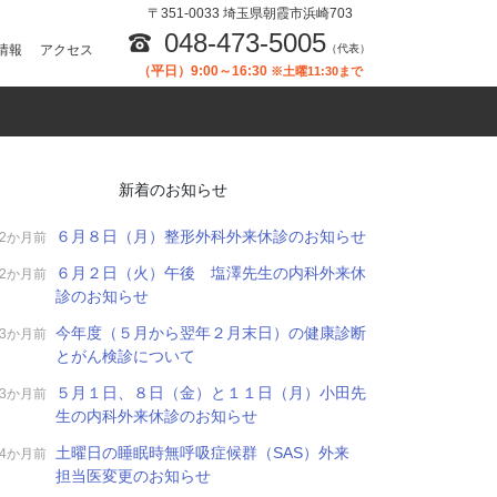
〒351-0033 埼玉県朝霞市浜崎703
048-473-5005
情報
アクセス
（代表）
（平日）9:00～16:30
※土曜11:30まで
新着のお知らせ
６月８日（月）整形外科外来休診のお知らせ
2か月前
６月２日（火）午後 塩澤先生の内科外来休
2か月前
診のお知らせ
今年度（５月から翌年２月末日）の健康診断
3か月前
とがん検診について
５月１日、８日（金）と１１日（月）小田先
3か月前
生の内科外来休診のお知らせ
土曜日の睡眠時無呼吸症候群（SAS）外来
4か月前
担当医変更のお知らせ