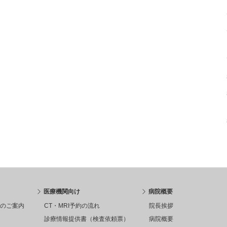
医療機関向け
病院概要
のご案内
CT・MRI予約の流れ
院長挨拶
診療情報提供書（検査依頼票）
病院概要