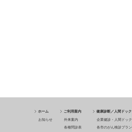
ホーム
ご利用案内
健康診断／人間ドック
お知らせ
外来案内
企業健診・人間ドック
各種問診表
各市のがん検診プラン